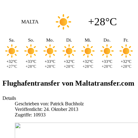
+28°C
MALTA
Sa.
So.
Mo.
Di.
Mi.
Do.
Fr.
+32°C
+33°C
+33°C
+32°C
+32°C
+33°C
+32°C
+27°C
+28°C
+28°C
+28°C
+28°C
+28°C
+28°C
Flughafentransfer von Maltatransfer.com
Details
Geschrieben von:
Patrick Buchholz
Veröffentlicht: 24. Oktober 2013
Zugriffe: 10933