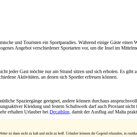
imische und Touristen ein Sportparadies. Während einige Gäste einen
wogenes Angebot verschiedener Sportarten vor, um die Insel im Mittelm
cht jeder Gast möchte nur am Strand sitzen und sich erholen. Es gibt a
schiedene Aktivitäten, an denen sich Sportler erfreuen können.
mütliche Spaziergänge geeignet, andere können durchaus anspruchsvolle
ungsaktiver Kleidung und festem Schuhwerk darf auch Proviant nicht feh
ehr erhalten Urlauber bei
Decathlon,
damit der Ausflug auf Malta prakti
tter ist dann nicht zu kalt und nicht zu heiß. Urlauber können die Gegend erkunden, in rusti