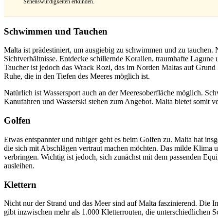
Sehenswürdigkeiten erkunden.
Schwimmen und Tauchen
Malta ist prädestiniert, um ausgiebig zu schwimmen und zu tauchen. Ne
Sichtverhältnisse. Entdecke schillernde Korallen, traumhafte Lagune 
Taucher ist jedoch das Wrack Rozi, das im Norden Maltas auf Grund l
Ruhe, die in den Tiefen des Meeres möglich ist.
Natürlich ist Wassersport auch an der Meeresoberfläche möglich. Sc
Kanufahren und Wasserski stehen zum Angebot. Malta bietet somit 
Golfen
Etwas entspannter und ruhiger geht es beim Golfen zu. Malta hat ins
die sich mit Abschlägen vertraut machen möchten. Das milde Klima un
verbringen. Wichtig ist jedoch, sich zunächst mit dem passenden Equ
ausleihen.
Klettern
Nicht nur der Strand und das Meer sind auf Malta faszinierend. Die I
gibt inzwischen mehr als 1.000 Kletterrouten, die unterschiedlichen S