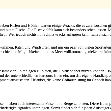
ben Riffen und Höhlen warten einige Wracks, die es zu erforschen gilt.
und bunte Fische. Die Fischvielfalt kann sich besonders sehen lassen. 
iegt. Wer jedoch nichts mit Schiffswracks anfangen kann, schaut sich
hwimmen, Kiten und Windsurfen sind nur ein paar von vielen Sportart
verschiedene Möglichkeiten, um das Meer vollkommen genießen zu kö
gesamt vier Golfanlagen zu bieten, die Golfliebhaber nutzen können. Hi
d der unterschiedlichen Parcours laden ein, um das eigene Handicap z
ipment auszustatten. Urlauber, die keine Golfausrüstung im Gepäck ha
nseln haben auch interessante Felsen und Berge zu bieten. Diese laden
chwierigkeitsgraden unterliegen. Somit findet sich für jeden Aufsteiger 