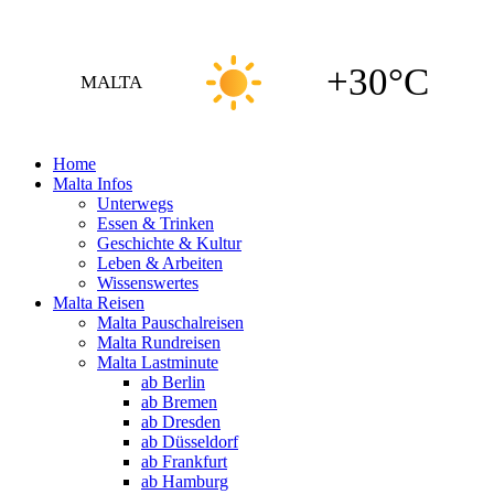
+30°C
MALTA
Home
Malta Infos
Unterwegs
Essen & Trinken
Geschichte & Kultur
Leben & Arbeiten
Wissenswertes
Malta Reisen
Malta Pauschalreisen
Malta Rundreisen
Malta Lastminute
ab Berlin
ab Bremen
ab Dresden
ab Düsseldorf
ab Frankfurt
ab Hamburg