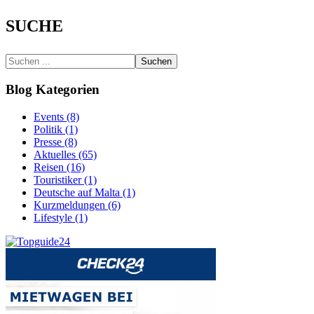
SUCHE
Suchen
Blog Kategorien
Events (8)
Politik (1)
Presse (8)
Aktuelles (65)
Reisen (16)
Touristiker (1)
Deutsche auf Malta (1)
Kurzmeldungen (6)
Lifestyle (1)