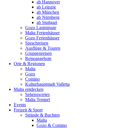
ab Hannover
ab Leipzig
ab München
ab Nürnberg
ab Stuttgart
Gozo Lastminute
Malta Ferienhäuser
Gozo Ferienhäuser
Sprachreisen
Ausflüge & Touren
Gruppenreisen
Reiseangebote
Orte & Regionen
Malta
Gozo
Comino
Kulturhauptstadt Valletta
Malta entdecken
Sehenswertes
Malta Tempel
Events
Freizeit & Sport
Strände & Buchten
Malta
Gozo & Comino