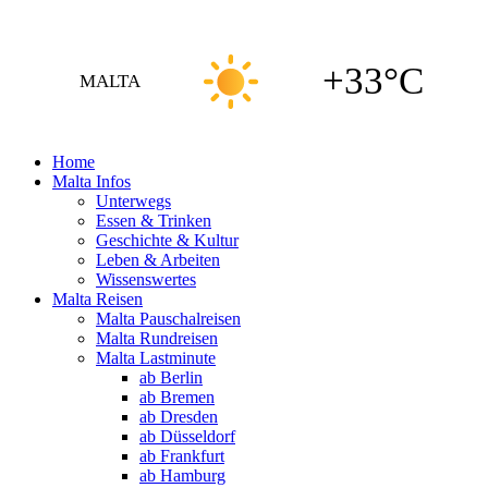
+33°C
MALTA
Home
Malta Infos
Unterwegs
Essen & Trinken
Geschichte & Kultur
Leben & Arbeiten
Wissenswertes
Malta Reisen
Malta Pauschalreisen
Malta Rundreisen
Malta Lastminute
ab Berlin
ab Bremen
ab Dresden
ab Düsseldorf
ab Frankfurt
ab Hamburg