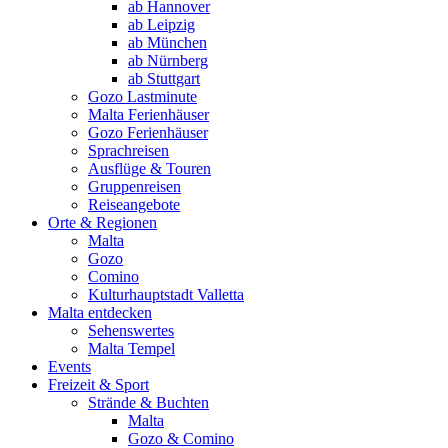
ab Hannover
ab Leipzig
ab München
ab Nürnberg
ab Stuttgart
Gozo Lastminute
Malta Ferienhäuser
Gozo Ferienhäuser
Sprachreisen
Ausflüge & Touren
Gruppenreisen
Reiseangebote
Orte & Regionen
Malta
Gozo
Comino
Kulturhauptstadt Valletta
Malta entdecken
Sehenswertes
Malta Tempel
Events
Freizeit & Sport
Strände & Buchten
Malta
Gozo & Comino