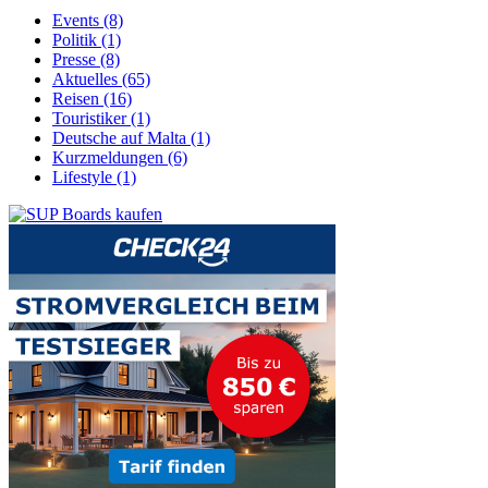
Events (8)
Politik (1)
Presse (8)
Aktuelles (65)
Reisen (16)
Touristiker (1)
Deutsche auf Malta (1)
Kurzmeldungen (6)
Lifestyle (1)