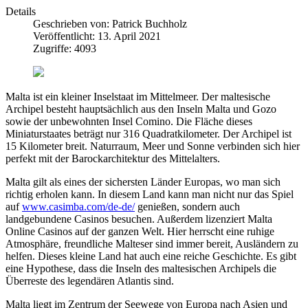
Details
Geschrieben von:
Patrick Buchholz
Veröffentlicht: 13. April 2021
Zugriffe: 4093
Malta ist ein kleiner Inselstaat im Mittelmeer. Der maltesische
Archipel besteht hauptsächlich aus den Inseln Malta und Gozo
sowie der unbewohnten Insel Comino. Die Fläche dieses
Miniaturstaates beträgt nur 316 Quadratkilometer. Der Archipel ist
15 Kilometer breit. Naturraum, Meer und Sonne verbinden sich hier
perfekt mit der Barockarchitektur des Mittelalters.
Malta gilt als eines der sichersten Länder Europas, wo man sich
richtig erholen kann. In diesem Land kann man nicht nur das Spiel
auf
www.casimba.com/de-de/
genießen, sondern auch
landgebundene Casinos besuchen. Außerdem lizenziert Malta
Online Casinos auf der ganzen Welt. Hier herrscht eine ruhige
Atmosphäre, freundliche Malteser sind immer bereit, Ausländern zu
helfen. Dieses kleine Land hat auch eine reiche Geschichte. Es gibt
eine Hypothese, dass die Inseln des maltesischen Archipels die
Überreste des legendären Atlantis sind.
Malta liegt im Zentrum der Seewege von Europa nach Asien und