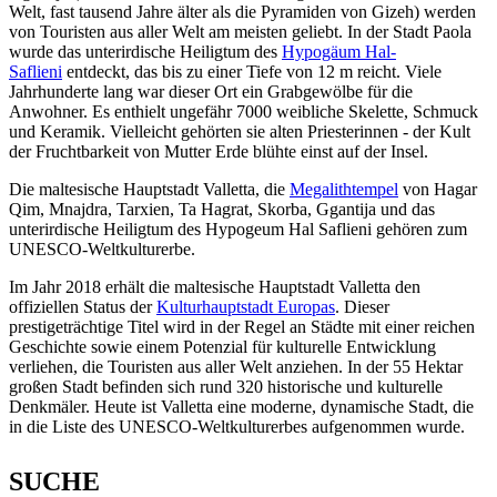
Welt, fast tausend Jahre älter als die Pyramiden von Gizeh) werden
von Touristen aus aller Welt am meisten geliebt. In der Stadt Paola
wurde das unterirdische Heiligtum des
Hypogäum Hal-
Saflieni
entdeckt, das bis zu einer Tiefe von 12 m reicht. Viele
Jahrhunderte lang war dieser Ort ein Grabgewölbe für die
Anwohner. Es enthielt ungefähr 7000 weibliche Skelette, Schmuck
und Keramik. Vielleicht gehörten sie alten Priesterinnen - der Kult
der Fruchtbarkeit von Mutter Erde blühte einst auf der Insel.
Die maltesische Hauptstadt Valletta, die
Megalithtempel
von Hagar
Qim, Mnajdra, Tarxien, Ta Hagrat, Skorba, Ggantija und das
unterirdische Heiligtum des Hypogeum Hal Saflieni gehören zum
UNESCO-Weltkulturerbe.
Im Jahr 2018 erhält die maltesische Hauptstadt Valletta den
offiziellen Status der
Kulturhauptstadt Europas
. Dieser
prestigeträchtige Titel wird in der Regel an Städte mit einer reichen
Geschichte sowie einem Potenzial für kulturelle Entwicklung
verliehen, die Touristen aus aller Welt anziehen. In der 55 Hektar
großen Stadt befinden sich rund 320 historische und kulturelle
Denkmäler. Heute ist Valletta eine moderne, dynamische Stadt, die
in die Liste des UNESCO-Weltkulturerbes aufgenommen wurde.
SUCHE