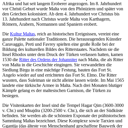
Afrika und hat seit langem Eroberer angezogen. Im 8. Jahrhundert
vor Christi Geburt wurde Malta von den Phöniziern und später von
den Griechen kolonisiert. Ab dem 4. Jahrhundert vor Christus bis
13. Jahrhundert nach Christus wurde Malta von Karthagern,
Römern, Arabern, Normannen und Spaniern erobert.
Die
Kultur Maltas
, reich an historischen Ereignissen, vereint eine
ganze Palette nationaler Traditionen. Die herausragenden Künstler
Caravaggio, Preti und Favrey spielten eine große Rolle bei der
Bildung des kulturellen Bildes des Ritterstaates. Nachdem sie die
Insel Rhodos unter dem Druck der Türken verlassen hatten, kamen
1530 die
Ritter des Ordens der Johanniter
nach Malta, die als Ritter
von Malta in die Geschichte eingingen. Sie verwandelten die
Siedlung Birgu in eine mächtige Festung, bauten das Fort St.
Angelo wieder auf und errichteten das Fort St. Elmo. Die Ritter
wussten, dass Suleiman sie nicht alleine lassen würde. Im Mai 1565
landete eine türkische Armee in Malta. Nach drei Monaten blutiger
Kämpfe gelang es der maltesischen Garnison, die Türken zu
besiegen.
Die Visitenkarten der Insel sind die Tempel Hagar Qim (3600-3000
v. Chr.) und Mnajdra (3200-2500 v. Chr.), die sich an der Südküste
befinden. Sie werden als die schönsten Exponate der prähistorischen
Sammlung Maltas bezeichnet. Diese Komplexe sowie Tarxien und
Ggantija (das älteste von Menschenhand geschaffene Bauwerk der