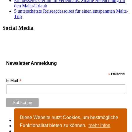
Ein besseres Gefühl im Ferienhaus: Smarte Beleuchtung für
den Malta-Urlaub
5 unterschätzte Reiseaccessoires für einen entspannten Malta-
Trip
Social Media
Newsletter Anmeldung
*
Pflichtfeld
*
E-Mail
Diese Website nutzt Cookies, um bestmögliche
Start
Funktionalität bieten zu können.
mehr Infos
Impressum
Kontakt