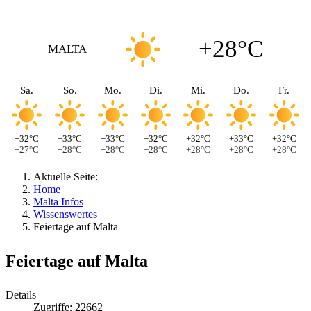
+28°C
MALTA
Sa.
So.
Mo.
Di.
Mi.
Do.
Fr.
+32°C
+33°C
+33°C
+32°C
+32°C
+33°C
+32°C
+27°C
+28°C
+28°C
+28°C
+28°C
+28°C
+28°C
Aktuelle Seite:
Home
Malta Infos
Wissenswertes
Feiertage auf Malta
Feiertage auf Malta
Details
Zugriffe: 22662