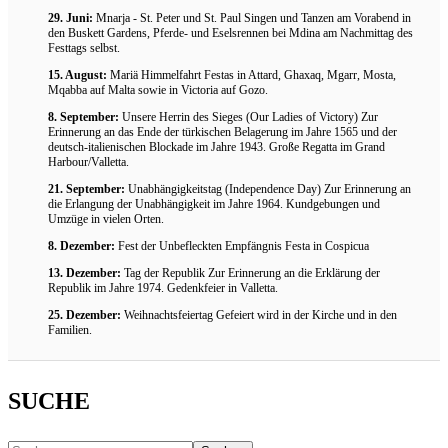
29. Juni:
Mnarja - St. Peter und St. Paul Singen und Tanzen am Vorabend in
den Buskett Gardens, Pferde- und Eselsrennen bei Mdina am Nachmittag des
Festtags selbst.
15. August:
Mariä Himmelfahrt Festas in Attard, Ghaxaq, Mgarr, Mosta,
Mqabba auf Malta sowie in Victoria auf Gozo.
8. September:
Unsere Herrin des Sieges (Our Ladies of Victory) Zur
Erinnerung an das Ende der türkischen Belagerung im Jahre 1565 und der
deutsch-italienischen Blockade im Jahre 1943. Große Regatta im Grand
Harbour/Valletta.
21. September:
Unabhängigkeitstag (Independence Day) Zur Erinnerung an
die Erlangung der Unabhängigkeit im Jahre 1964. Kundgebungen und
Umzüge in vielen Orten.
8. Dezember:
Fest der Unbefleckten Empfängnis Festa in Cospicua
13. Dezember:
Tag der Republik Zur Erinnerung an die Erklärung der
Republik im Jahre 1974. Gedenkfeier in Valletta.
25. Dezember:
Weihnachtsfeiertag Gefeiert wird in der Kirche und in den
Familien.
SUCHE