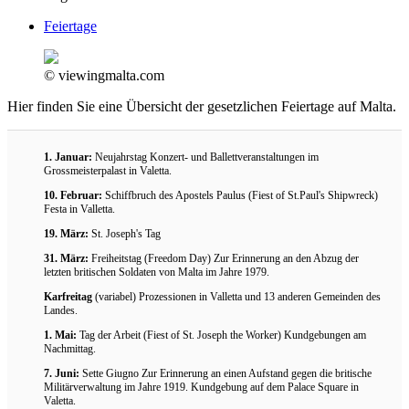
Feiertage
© viewingmalta.com
Hier finden Sie eine Übersicht der gesetzlichen Feiertage auf Malta.
1. Januar:
Neujahrstag Konzert- und Ballettveranstaltungen im
Grossmeisterpalast in Valetta.
10. Februar:
Schiffbruch des Apostels Paulus (Fiest of St.Paul's Shipwreck)
Festa in Valletta.
19. März:
St. Joseph's Tag
31. März:
Freiheitstag (Freedom Day) Zur Erinnerung an den Abzug der
letzten britischen Soldaten von Malta im Jahre 1979.
Karfreitag
(variabel) Prozessionen in Valletta und 13 anderen Gemeinden des
Landes.
1. Mai:
Tag der Arbeit (Fiest of St. Joseph the Worker) Kundgebungen am
Nachmittag.
7. Juni:
Sette Giugno Zur Erinnerung an einen Aufstand gegen die britische
Militärverwaltung im Jahre 1919. Kundgebung auf dem Palace Square in
Valetta.