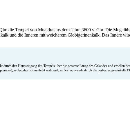
im die Tempel von Mnajdra aus dem Jahre 3600 v. Chr. Die Megalith-T
lk und die Inneren mit weicherem Globigerinenkalk. Das Innere wird 
 durch den Haupteingang des Tempels über die gesamte Länge des Geländes und erhellen den T
ember), wobei das Sonnenlicht während der Sonnenwende durch die perfekt abgewinkelte Platzi