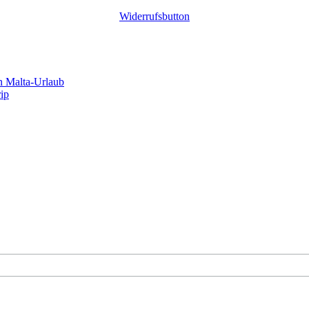
Widerrufsbutton
n Malta-Urlaub
rip