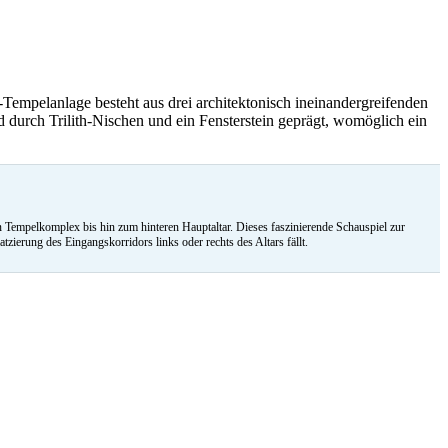
empelanlage besteht aus drei architektonisch ineinandergreifenden
durch Trilith-Nischen und ein Fensterstein geprägt, womöglich ein
empelkomplex bis hin zum hinteren Hauptaltar. Dieses faszinierende Schauspiel zur
erung des Eingangskorridors links oder rechts des Altars fällt.