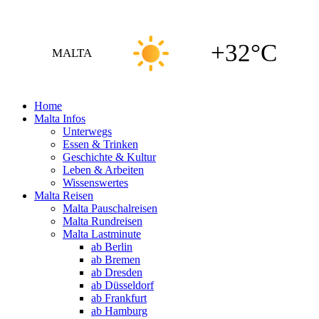
+32°C
MALTA
Home
Malta Infos
Unterwegs
Essen & Trinken
Geschichte & Kultur
Leben & Arbeiten
Wissenswertes
Malta Reisen
Malta Pauschalreisen
Malta Rundreisen
Malta Lastminute
ab Berlin
ab Bremen
ab Dresden
ab Düsseldorf
ab Frankfurt
ab Hamburg