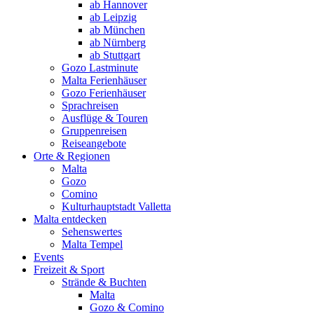
ab Hannover
ab Leipzig
ab München
ab Nürnberg
ab Stuttgart
Gozo Lastminute
Malta Ferienhäuser
Gozo Ferienhäuser
Sprachreisen
Ausflüge & Touren
Gruppenreisen
Reiseangebote
Orte & Regionen
Malta
Gozo
Comino
Kulturhauptstadt Valletta
Malta entdecken
Sehenswertes
Malta Tempel
Events
Freizeit & Sport
Strände & Buchten
Malta
Gozo & Comino