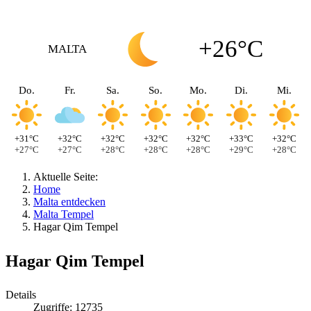
+26°C
MALTA
Do.
Fr.
Sa.
So.
Mo.
Di.
Mi.
+31°C
+32°C
+32°C
+32°C
+32°C
+33°C
+32°C
+27°C
+27°C
+28°C
+28°C
+28°C
+29°C
+28°C
Aktuelle Seite:
Home
Malta entdecken
Malta Tempel
Hagar Qim Tempel
Hagar Qim Tempel
Details
Zugriffe: 12735