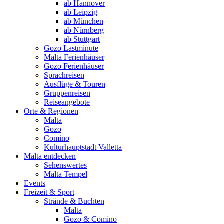
ab Hannover
ab Leipzig
ab München
ab Nürnberg
ab Stuttgart
Gozo Lastminute
Malta Ferienhäuser
Gozo Ferienhäuser
Sprachreisen
Ausflüge & Touren
Gruppenreisen
Reiseangebote
Orte & Regionen
Malta
Gozo
Comino
Kulturhauptstadt Valletta
Malta entdecken
Sehenswertes
Malta Tempel
Events
Freizeit & Sport
Strände & Buchten
Malta
Gozo & Comino