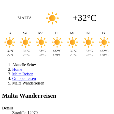
+32°C
MALTA
Sa.
So.
Mo.
Di.
Mi.
Do.
Fr.
+32°C
+34°C
+33°C
+32°C
+32°C
+33°C
+32°C
+27°C
+28°C
+28°C
+29°C
+29°C
+28°C
+28°C
Aktuelle Seite:
Home
Malta Reisen
Gruppenreisen
Malta Wanderreisen
Malta Wanderreisen
Details
Zugriffe: 12970