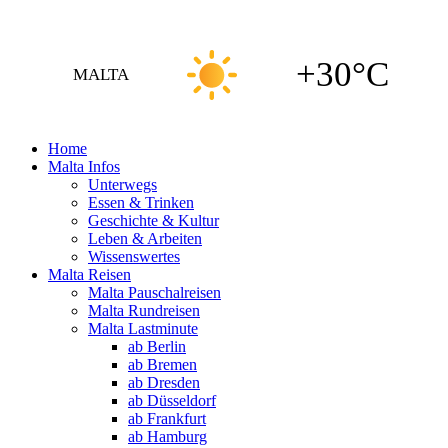
+30°C
MALTA
Home
Malta Infos
Unterwegs
Essen & Trinken
Geschichte & Kultur
Leben & Arbeiten
Wissenswertes
Malta Reisen
Malta Pauschalreisen
Malta Rundreisen
Malta Lastminute
ab Berlin
ab Bremen
ab Dresden
ab Düsseldorf
ab Frankfurt
ab Hamburg