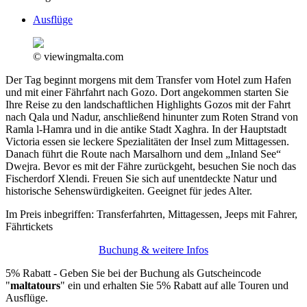
Ausflüge
© viewingmalta.com
Der Tag beginnt morgens mit dem Transfer vom Hotel zum Hafen
und mit einer Fährfahrt nach Gozo. Dort angekommen starten Sie
Ihre Reise zu den landschaftlichen Highlights Gozos mit der Fahrt
nach Qala und Nadur, anschließend hinunter zum Roten Strand von
Ramla l-Hamra und in die antike Stadt Xaghra. In der Hauptstadt
Victoria essen sie leckere Spezialitäten der Insel zum Mittagessen.
Danach führt die Route nach Marsalhorn und dem „Inland See“
Dwejra. Bevor es mit der Fähre zurückgeht, besuchen Sie noch das
Fischerdorf Xlendi. Freuen Sie sich auf unentdeckte Natur und
historische Sehenswürdigkeiten. Geeignet für jedes Alter.
Im Preis inbegriffen: Transferfahrten, Mittagessen, Jeeps mit Fahrer,
Fährtickets
Buchung & weitere Infos
5% Rabatt - Geben Sie bei der Buchung als Gutscheincode
"
maltatours
" ein und erhalten Sie 5% Rabatt auf alle Touren und
Ausflüge.