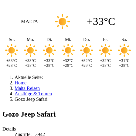
+33°C
MALTA
So.
Mo.
Di.
Mi.
Do.
Fr.
Sa.
+33°C
+33°C
+33°C
+32°C
+32°C
+32°C
+31°C
+28°C
+28°C
+28°C
+28°C
+29°C
+28°C
+28°C
Aktuelle Seite:
Home
Malta Reisen
Ausflüge & Touren
Gozo Jeep Safari
Gozo Jeep Safari
Details
Zugriffe: 13942