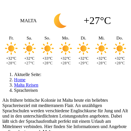
+27°C
MALTA
Fr.
Sa.
So.
Mo.
Di.
Mi.
Do.
+32°C
+32°C
+33°C
+32°C
+32°C
+32°C
+32°C
+28°C
+27°C
+28°C
+28°C
+29°C
+28°C
+28°C
Aktuelle Seite:
Home
Malta Reisen
Sprachreisen
Als frühere britische Kolonie ist Malta heute ein beliebtes
Sprachreiseziel mit mediterranem Flair. An unzähligen
Sprachschulen werden verschiedene Englischkurse für Jung und Alt
und in den unterschiedlichsten Leistungsstufen angeboten. Dabei
läßt sich der Sprachaufenthalt perfekt mit einem Urlaub am
Mittelmeer verbinden. Hier finden Sie Informationen und Angebote