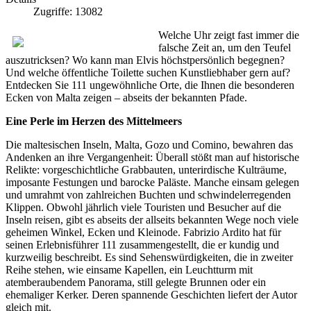
Zugriffe: 13082
Welche Uhr zeigt fast immer die
falsche Zeit an, um den Teufel
auszutricksen? Wo kann man Elvis höchstpersönlich begegnen?
Und welche öffentliche Toilette suchen Kunstliebhaber gern auf?
Entdecken Sie 111 ungewöhnliche Orte, die Ihnen die besonderen
Ecken von Malta zeigen – abseits der bekannten Pfade.
Eine Perle im Herzen des Mittelmeers
Die maltesischen Inseln, Malta, Gozo und Comino, bewahren das
Andenken an ihre Vergangenheit: Überall stößt man auf historische
Relikte: vorgeschichtliche Grabbauten, unterirdische Kulträume,
imposante Festungen und barocke Paläste. Manche einsam gelegen
und umrahmt von zahlreichen Buchten und schwindelerregenden
Klippen. Obwohl jährlich viele Touristen und Besucher auf die
Inseln reisen, gibt es abseits der allseits bekannten Wege noch viele
geheimen Winkel, Ecken und Kleinode. Fabrizio Ardito hat für
seinen Erlebnisführer 111 zusammengestellt, die er kundig und
kurzweilig beschreibt. Es sind Sehenswürdigkeiten, die in zweiter
Reihe stehen, wie einsame Kapellen, ein Leuchtturm mit
atemberaubendem Panorama, still gelegte Brunnen oder ein
ehemaliger Kerker. Deren spannende Geschichten liefert der Autor
gleich mit.