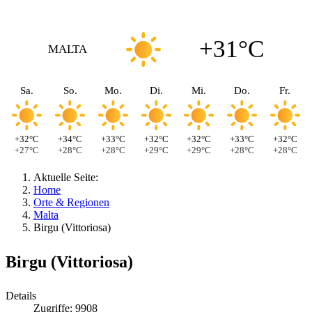
+31°C
MALTA
Sa.
So.
Mo.
Di.
Mi.
Do.
Fr.
+32°C
+34°C
+33°C
+32°C
+32°C
+33°C
+32°C
+27°C
+28°C
+28°C
+29°C
+29°C
+28°C
+28°C
Aktuelle Seite:
Home
Orte & Regionen
Malta
Birgu (Vittoriosa)
Birgu (Vittoriosa)
Details
Zugriffe: 9908