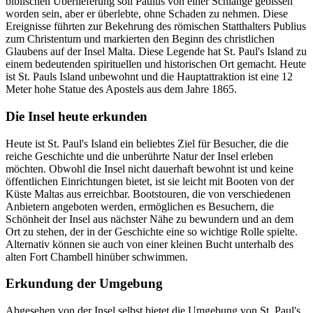
biblischen Überlieferung soll Paulus von einer Schlange gebissen
worden sein, aber er überlebte, ohne Schaden zu nehmen. Diese
Ereignisse führten zur Bekehrung des römischen Statthalters Publius
zum Christentum und markierten den Beginn des christlichen
Glaubens auf der Insel Malta. Diese Legende hat St. Paul's Island zu
einem bedeutenden spirituellen und historischen Ort gemacht. Heute
ist St. Pauls Island unbewohnt und die Hauptattraktion ist eine 12
Meter hohe Statue des Apostels aus dem Jahre 1865.
Die Insel heute erkunden
Heute ist St. Paul's Island ein beliebtes Ziel für Besucher, die die
reiche Geschichte und die unberührte Natur der Insel erleben
möchten. Obwohl die Insel nicht dauerhaft bewohnt ist und keine
öffentlichen Einrichtungen bietet, ist sie leicht mit Booten von der
Küste Maltas aus erreichbar. Bootstouren, die von verschiedenen
Anbietern angeboten werden, ermöglichen es Besuchern, die
Schönheit der Insel aus nächster Nähe zu bewundern und an dem
Ort zu stehen, der in der Geschichte eine so wichtige Rolle spielte.
Alternativ können sie auch von einer kleinen Bucht unterhalb des
alten Fort Chambell hinüber schwimmen.
Erkundung der Umgebung
Abgesehen von der Insel selbst bietet die Umgebung von St. Paul's