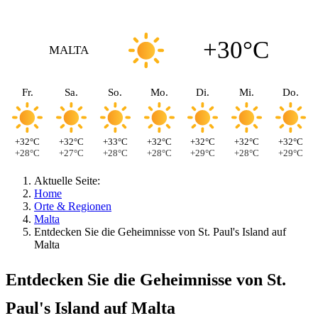
+30°C
MALTA
Fr.
Sa.
So.
Mo.
Di.
Mi.
Do.
+32°C
+32°C
+33°C
+32°C
+32°C
+32°C
+32°C
+28°C
+27°C
+28°C
+28°C
+29°C
+28°C
+29°C
Aktuelle Seite:
Home
Orte & Regionen
Malta
Entdecken Sie die Geheimnisse von St. Paul's Island auf
Malta
Entdecken Sie die Geheimnisse von St.
Paul's Island auf Malta