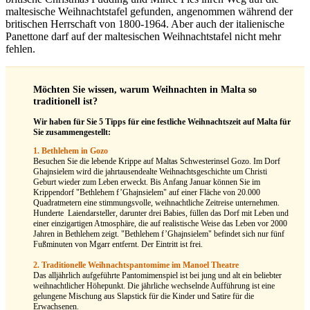
maltesische Weihnachtstafel gefunden, angenommen während der
britischen Herrschaft von 1800-1964. Aber auch der italienische
Panettone darf auf der maltesischen Weihnachtstafel nicht mehr
fehlen.
Möchten Sie wissen, warum Weihnachten in Malta so
traditionell ist?
Wir haben für Sie 5 Tipps für eine festliche Weihnachtszeit auf Malta für
Sie zusammengestellt:
1. Bethlehem in Gozo
Besuchen Sie die lebende Krippe auf Maltas Schwesterinsel Gozo. Im Dorf
Ghajnsielem wird die jahrtausendealte Weihnachtsgeschichte um Christi
Geburt wieder zum Leben erweckt. Bis Anfang Januar können Sie im
Krippendorf "Bethlehem f’Ghajnsielem" auf einer Fläche von 20.000
Quadratmetern eine stimmungsvolle, weihnachtliche Zeitreise unternehmen.
Hunderte Laiendarsteller, darunter drei Babies, füllen das Dorf mit Leben und
einer einzigartigen Atmosphäre, die auf realistische Weise das Leben vor 2000
Jahren in Bethlehem zeigt. "Bethlehem f’Ghajnsielem" befindet sich nur fünf
Fußminuten von Mgarr entfernt. Der Eintritt ist frei.
2. Traditionelle Weihnachtspantomime im Manoel Theatre
Das alljährlich aufgeführte Pantomimenspiel ist bei jung und alt ein beliebter
weihnachtlicher Höhepunkt. Die jährliche wechselnde Aufführung ist eine
gelungene Mischung aus Slapstick für die Kinder und Satire für die
Erwachsenen.