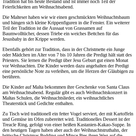
Tradition hat bis heute Bestand und ist immer noch Teil der
Feierlichkeiten am Weihnachtsabend.
Die Malteser haben wie wir einen geschmückten Weihnachtsbaum
und hängen sich kleine Krippenfiguren in die Fenster. Ein weiterer
Teil der Tradition ist die Aussaat von Grassamen auf
Baumwolltücher, dessen Triebe ein weiches Bettchen für das
Jesusbaby in der Krippe werden.
Ebenfalls gehört zur Tradition, dass in der Christmette ein Junge
oder Mädchen im Alter von 7 bis 10 Jahren die Predigt hält statt des
Priesters. Sie lernen die Predigt über Jesu Geburt gut einen Monat
vor Weihnachten. Die Kinder werden dazu angehalten der Predigt
eine persönliche Note zu verleihen, um die Herzen der Gläubigen zu
berühren.
Die Kinder auf Malta bekommen ihre Geschenke von Santa Claus
am Weihnachtsabend. Regulär gibt es auch Weihnachtskonzert in
Maltas Schulen, die Weihnachtslieder, ein weihnachtliches
Theaterstück und Gedichte enthalten.
Zu Tisch wird traditionell ein fetter Vogel serviert, der mit Kartoffeln
und Gemüse im Ofen zubereitet wird. Traditionelles Dessert ist der
Treacle Ring, gefolgt von einer heißen Kastanien-Kakao-Suppe. In
den heutigen Tagen haben aber auch der Weihnachtstruthahn, der
britische Christmas Pudding und Mince Pies ihren Weg auf die