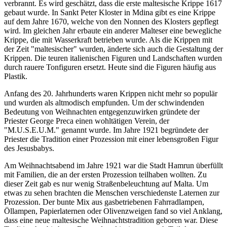
verbrannt. Es wird geschätzt, dass die erste maltesische Krippe 1617
gebaut wurde. In Sankt Peter Kloster in Mdina gibt es eine Krippe
auf dem Jahre 1670, welche von den Nonnen des Klosters gepflegt
wird. Im gleichen Jahr erbaute ein anderer Malteser eine bewegliche
Krippe, die mit Wasserkraft betrieben wurde. Als die Krippen mit
der Zeit "maltesischer" wurden, änderte sich auch die Gestaltung der
Krippen. Die teuren italienischen Figuren und Landschaften wurden
durch rauere Tonfiguren ersetzt. Heute sind die Figuren häufig aus
Plastik.
Anfang des 20. Jahrhunderts waren Krippen nicht mehr so populär
und wurden als altmodisch empfunden. Um der schwindenden
Bedeutung von Weihnachten entgegenzuwirken gründete der
Priester George Preca einen wohltätigen Verein, der
"M.U.S.E.U.M." genannt wurde. Im Jahre 1921 begründete der
Priester die Tradition einer Prozession mit einer lebensgroßen Figur
des Jesusbabys.
Am Weihnachtsabend im Jahre 1921 war die Stadt Hamrun überfüllt
mit Familien, die an der ersten Prozession teilhaben wollten. Zu
dieser Zeit gab es nur wenig Straßenbeleuchtung auf Malta. Um
etwas zu sehen brachten die Menschen verschiedenste Laternen zur
Prozession. Der bunte Mix aus gasbetriebenen Fahrradlampen,
Öllampen, Papierlaternen oder Olivenzweigen fand so viel Anklang,
dass eine neue maltesische Weihnachtstradition geboren war. Diese