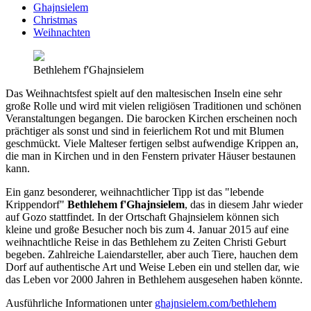
Ghajnsielem
Christmas
Weihnachten
Bethlehem f'Ghajnsielem
Das Weihnachtsfest spielt auf den maltesischen Inseln eine sehr
große Rolle und wird mit vielen religiösen Traditionen und schönen
Veranstaltungen begangen. Die barocken Kirchen erscheinen noch
prächtiger als sonst und sind in feierlichem Rot und mit Blumen
geschmückt. Viele Malteser fertigen selbst aufwendige Krippen an,
die man in Kirchen und in den Fenstern privater Häuser bestaunen
kann.
Ein ganz besonderer, weihnachtlicher Tipp ist das "lebende
Krippendorf"
Bethlehem f'Ghajnsielem
, das in diesem Jahr wieder
auf Gozo stattfindet. In der Ortschaft Ghajnsielem können sich
kleine und große Besucher noch bis zum 4. Januar 2015 auf eine
weihnachtliche Reise in das Bethlehem zu Zeiten Christi Geburt
begeben. Zahlreiche Laiendarsteller, aber auch Tiere, hauchen dem
Dorf auf authentische Art und Weise Leben ein und stellen dar, wie
das Leben vor 2000 Jahren in Bethlehem ausgesehen haben könnte.
Ausführliche Informationen unter
ghajnsielem.com/bethlehem