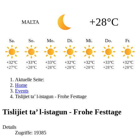
+28°C
MALTA
Sa.
So.
Mo.
Di.
Mi.
Do.
Fr.
+32°C
+33°C
+33°C
+32°C
+32°C
+33°C
+32°C
+27°C
+28°C
+28°C
+28°C
+28°C
+28°C
+28°C
Aktuelle Seite:
Home
Events
Tislijiet ta’ l-istagun - Frohe Festtage
Tislijiet ta’ l-istagun - Frohe Festtage
Details
Zugriffe: 19385