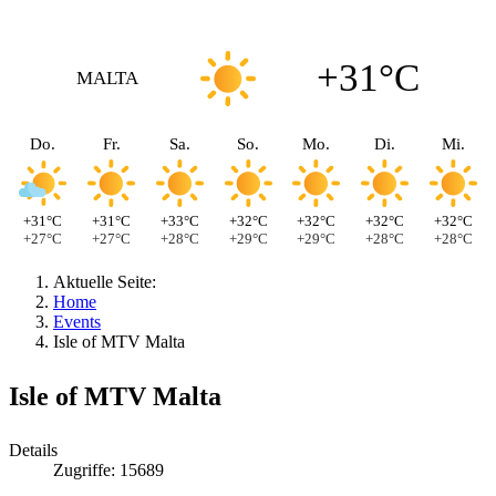
+31°C
MALTA
Do.
Fr.
Sa.
So.
Mo.
Di.
Mi.
+31°C
+31°C
+33°C
+32°C
+32°C
+32°C
+32°C
+27°C
+27°C
+28°C
+29°C
+29°C
+28°C
+28°C
Aktuelle Seite:
Home
Events
Isle of MTV Malta
Isle of MTV Malta
Details
Zugriffe: 15689